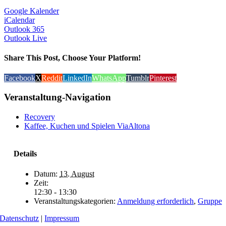
Google Kalender
iCalendar
Outlook 365
Outlook Live
Share This Post, Choose Your Platform!
Facebook
X
Reddit
LinkedIn
WhatsApp
Tumblr
Pinterest
Veranstaltung-Navigation
Recovery
Kaffee, Kuchen und Spielen ViaAltona
Details
Datum:
13. August
Zeit:
12:30 - 13:30
Veranstaltungskategorien:
Anmeldung erforderlich
,
Gruppe
Datenschutz
|
Impressum